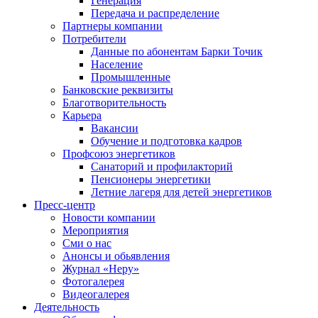
Генерация
Передача и распределение
Партнеры компании
Потребители
Данные по абонентам Барки Точик
Население
Промышленные
Банковские реквизиты
Благотворительность
Карьера
Вакансии
Обучение и подготовка кадров
Профсоюз энергетиков
Санаторий и профилакторий
Пенсионеры энергетики
Летние лагеря для детей энергетиков
Пресс-центр
Новости компании
Мероприятия
Сми о нас
Анонсы и обьявления
Журнал «Неру»
Фотогалерея
Видеогалерея
Деятельность