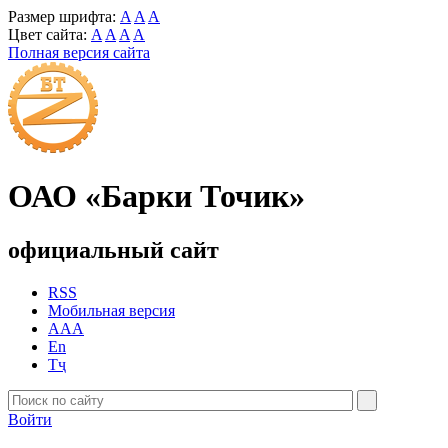
Размер шрифта:
A
A
A
Цвет сайта:
A
A
A
A
Полная версия сайта
ОАО «Барки Точик»
официальный сайт
RSS
Мобильная версия
AAA
En
Тҷ
Войти