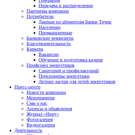
Генерация
Передача и распределение
Партнеры компании
Потребители
Данные по абонентам Барки Точик
Население
Промышленные
Банковские реквизиты
Благотворительность
Карьера
Вакансии
Обучение и подготовка кадров
Профсоюз энергетиков
Санаторий и профилакторий
Пенсионеры энергетики
Летние лагеря для детей энергетиков
Пресс-центр
Новости компании
Мероприятия
Сми о нас
Анонсы и обьявления
Журнал «Неру»
Фотогалерея
Видеогалерея
Деятельность