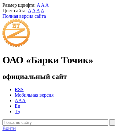
Размер шрифта:
A
A
A
Цвет сайта:
A
A
A
A
Полная версия сайта
ОАО «Барки Точик»
официальный сайт
RSS
Мобильная версия
AAA
En
Тҷ
Войти