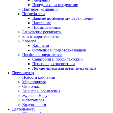
Генерация
Передача и распределение
Партнеры компании
Потребители
Данные по абонентам Барки Точик
Население
Промышленные
Банковские реквизиты
Благотворительность
Карьера
Вакансии
Обучение и подготовка кадров
Профсоюз энергетиков
Санаторий и профилакторий
Пенсионеры энергетики
Летние лагеря для детей энергетиков
Пресс-центр
Новости компании
Мероприятия
Сми о нас
Анонсы и обьявления
Журнал «Неру»
Фотогалерея
Видеогалерея
Деятельность