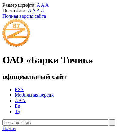
Размер шрифта:
A
A
A
Цвет сайта:
A
A
A
A
Полная версия сайта
ОАО «Барки Точик»
официальный сайт
RSS
Мобильная версия
AAA
En
Тҷ
Войти