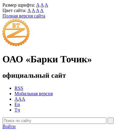
Размер шрифта:
A
A
A
Цвет сайта:
A
A
A
A
Полная версия сайта
ОАО «Барки Точик»
официальный сайт
RSS
Мобильная версия
AAA
En
Тҷ
Войти