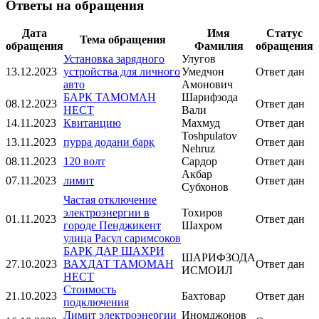
Ответы на обращения
Дата
Имя
Статус
Тема обращения
обращения
Фамилия
обращения
Установка зарядного
Улугов
13.12.2023
устройства для личного
Умедчон
Ответ дан
авто
Амонович
БАРК ТАМОМАН
Шарифзода
08.12.2023
Ответ дан
НЕСТ
Вали
14.11.2023
Квитанцию
Махмуд
Ответ дан
Toshpulatov
13.11.2023
пурра додани барқ
Ответ дан
Nehruz
08.11.2023
120 волт
Сардор
Ответ дан
Акбар
07.11.2023
лимит
Ответ дан
Субхонов
Частая отключение
электроэнергии в
Тохиров
01.11.2023
Ответ дан
городе Пенджикент
Шахром
улица Расул саримсоков
БАРК ДАР ШАХРИ
ШАРИФЗОДА
27.10.2023
ВАХДАТ ТАМОМАН
Ответ дан
ИСМОИЛ
НЕСТ
Стоимость
21.10.2023
Бахтовар
Ответ дан
подключения
Лимит электроэнергии
Иномджонов