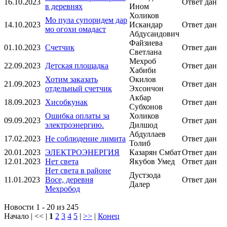
16.10.2023
Ответ дан
в деревнях
Ином
Холиков
Мо пула супоридем дар
14.10.2023
Искандар
Ответ дан
мо огохи омадаст
Абдусаидович
Файзиева
01.10.2023
Счетчик
Ответ дан
Светлана
Мехроб
22.09.2023
Детская площадка
Ответ дан
Хабиби
Хотим заказать
Окилов
21.09.2023
Ответ дан
отдельный счетчик
Эхсончон
Акбар
18.09.2023
Хисобкунак
Ответ дан
Субхонов
Ошибка оплаты за
Холиков
09.09.2023
Ответ дан
электроэнергию.
Дилшод
Абдуллаев
17.02.2023
Не соблюдение лимита
Ответ дан
Толиб
20.01.2023
ЭЛЕКТРОЭНЕРГИЯ
Казарян Смбат
Ответ дан
12.01.2023
Нет света
Якубов Умед
Ответ дан
Нет света в районе
Дустзода
11.01.2023
Восе, деревня
Ответ дан
Далер
Мехробод
Новости 1 - 20 из 245
Начало | << |
1
2
3
4
5
|
>>
|
Конец