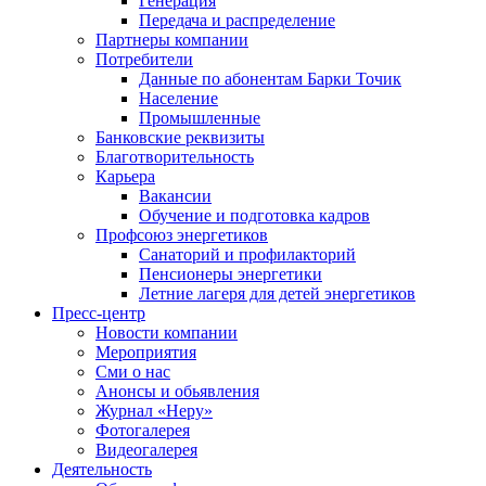
Генерация
Передача и распределение
Партнеры компании
Потребители
Данные по абонентам Барки Точик
Население
Промышленные
Банковские реквизиты
Благотворительность
Карьера
Вакансии
Обучение и подготовка кадров
Профсоюз энергетиков
Санаторий и профилакторий
Пенсионеры энергетики
Летние лагеря для детей энергетиков
Пресс-центр
Новости компании
Мероприятия
Сми о нас
Анонсы и обьявления
Журнал «Неру»
Фотогалерея
Видеогалерея
Деятельность