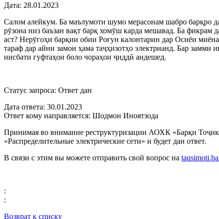
Дата:
28.01.2023
Салом алейкум. Ба маълумоти шумо мерасонам шабро барқро дар
рӯзона низ баъзан вақт барқ хомӯш карда мешавад. Ба фикрам 
аст? Нерӯгоҳи барқии обии Роғун калонтарин дар Осиёи миёна 
тараф дар айни замон ҳама таҷҳизотҳо электрианд. Бар замми
нисбати гуфтаҳои боло чораҳои ҷиддӣ андешед.
Статус запроса:
Ответ дан
Дата ответа:
30.01.2023
Ответ кому направляется:
Шодмон Иноятзода
Принимая во внимание реструктуризации АОХК «Барқи Тоҷик
«Распределительные электрические сети» и будет дан ответ.
В связи с этим вы можете отправить свой вопрос на
taqsimoti.
:
:
Возврат к списку