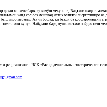
 деҳаи мо хеле барвақт хомӯш мекунанд. Вақтҳои охир тамоман 
давлатамон чанд сол боз мешавад истиқлолияти энергетикиро ба 
ба шумор меравад. Аз чӣ бошад, ки баъди ба кор даромадани аг
 ин зимистони хунук. Набудани барқ мушкилотҳои зиёдро пеш ме
» и реорганизации
ҶСК «Распределительные электрические сет
barq@gmail.com