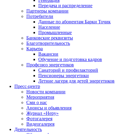
Генерация
Передача и распределение
Партнеры компании
Потребители
Данные по абонентам Барки Точик
Население
Промышленные
Банковские реквизиты
Благотворительность
Карьера
Вакансии
Обучение и подготовка кадров
Профсоюз энергетиков
Санаторий и профилакторий
Пенсионеры энергетики
Летние лагеря для детей энергетиков
Пресс-центр
Новости компании
Мероприятия
Сми о нас
Анонсы и обьявления
Журнал «Неру»
Фотогалерея
Видеогалерея
Деятельность