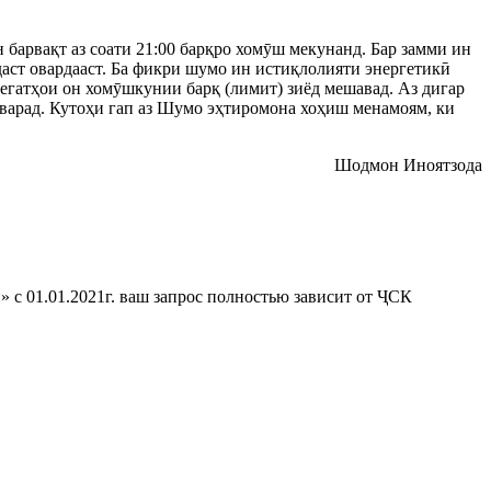
барвақт аз соати 21:00 барқро хомӯш мекунанд. Бар замми ин
даст овардааст. Ба фикри шумо ин истиқлолияти энергетикӣ
регатҳои он хомӯшкунии барқ (лимит) зиёд мешавад. Аз дигар
оварад. Кутоҳи гап аз Шумо эҳтиромона хоҳиш менамоям, ки
Шодмон Иноятзода
и»
с 01.01.2021г. ваш запрос полностью зависит от ҶСК