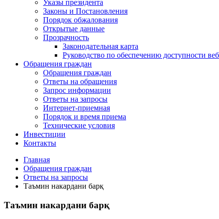
Указы президента
Законы и Постановления
Порядок обжалования
Открытые данные
Прозрачность
Законодательная карта
Руководство по обеспечению доступности веб
Обращения граждан
Обращения граждан
Ответы на обращения
Запрос информации
Ответы на запросы
Интернет-приемная
Порядок и время приема
Технические условия
Инвестиции
Контакты
Главная
Обращения граждан
Ответы на запросы
Таъмин накардани барқ
Таъмин накардани барқ