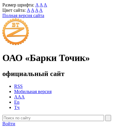
Размер шрифта:
A
A
A
Цвет сайта:
A
A
A
A
Полная версия сайта
ОАО «Барки Точик»
официальный сайт
RSS
Мобильная версия
AAA
En
Тҷ
Войти