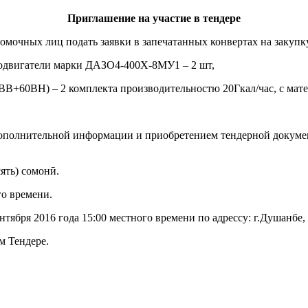
Приглашение на участие в тендере
мочных лиц подать заявки в запечатанных конвертах на закупк
тродвигатели марки ДАЗО4-400Х-8МУ1 – 2 шт,
18ВВ+60ВН) – 2 комплекта производительностю 20Гкал/час, с ма
дополнительной информации и приобретением тендерной докуме
ять) сомонӣ.
го времени.
тября 2016 года 15:00 местного времени по адрессу: г.Душанбе, 
ом Тендере.