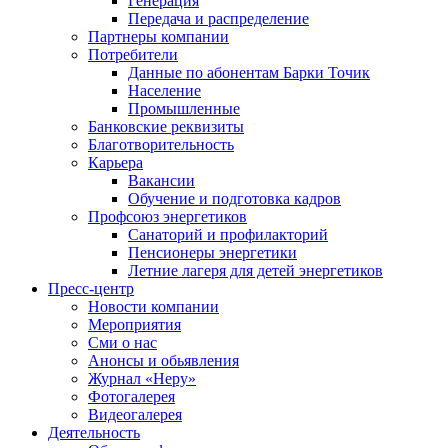
Генерация
Передача и распределение
Партнеры компании
Потребители
Данные по абонентам Барки Точик
Население
Промышленные
Банковские реквизиты
Благотворительность
Карьера
Вакансии
Обучение и подготовка кадров
Профсоюз энергетиков
Санаторий и профилакторий
Пенсионеры энергетики
Летние лагеря для детей энергетиков
Пресс-центр
Новости компании
Мероприятия
Сми о нас
Анонсы и обьявления
Журнал «Неру»
Фотогалерея
Видеогалерея
Деятельность