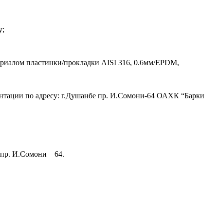
у;
териалом пластинки/прокладки AISI 316, 0.6мм/EPDM,
нтации по адресу: г.Душанбе пр. И.Сомони-64 ОАХК “Барки
пр. И.Сомони – 64.