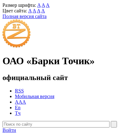
Размер шрифта:
A
A
A
Цвет сайта:
A
A
A
A
Полная версия сайта
ОАО «Барки Точик»
официальный сайт
RSS
Мобильная версия
AAA
En
Тҷ
Войти