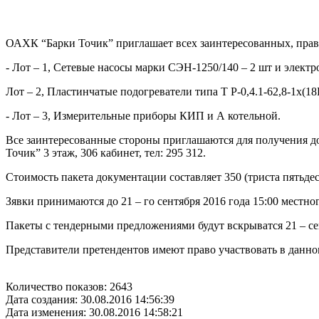
ОАХК “Барки Точик” приглашает всех заинтересованных, право
- Лот – 1, Сетевые насосы марки СЭН-1250/140 – 2 шт и элек
Лот – 2, Пластинчатые подогреватели типа Т Р-0,4.1-62,8-1х(
- Лот – 3, Измерительные приборы КИП и А котельной.
Все заинтересованные стороны приглашаются для получения 
Точик” 3 этаж, 306 кабинет, тел: 295 312.
Стоимость пакета документации составляет 350 (триста пятьдес
Зявки принимаются до 21 – го сентября 2016 года 15:00 местно
Пакеты с тендерными предложениями будут вскрыватся 21 – сен
Представители претендентов имеют право участвовать в данн
Количество показов: 2643
Дата создания: 30.08.2016 14:56:39
Дата изменения: 30.08.2016 14:58:21