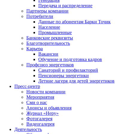
Генерация
Передача и распределение
Партнеры компании
Потребители
Данные по абонентам Барки Точик
Население
Промышленные
Банковские реквизиты
Благотворительность
Карьера
Вакансии
Обучение и подготовка кадров
Профсоюз энергетиков
Санаторий и профилакторий
Пенсионеры энергетики
Летние лагеря для детей энергетиков
Пресс-центр
Новости компании
Мероприятия
Сми о нас
Анонсы и обьявления
Журнал «Неру»
Фотогалерея
Видеогалерея
Деятельность