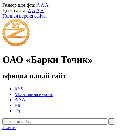
Размер шрифта:
A
A
A
Цвет сайта:
A
A
A
A
Полная версия сайта
ОАО «Барки Точик»
официальный сайт
RSS
Мобильная версия
AAA
En
Тҷ
Войти