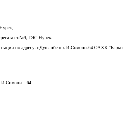
 Нурек,
регата ст.№9, ГЭС Нурек.
нтации по адресу: г.Душанбе пр. И.Сомони-64 ОАХК “Барки
. И.Сомони – 64.