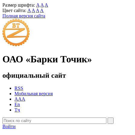
Размер шрифта:
A
A
A
Цвет сайта:
A
A
A
A
Полная версия сайта
ОАО «Барки Точик»
официальный сайт
RSS
Мобильная версия
AAA
En
Тҷ
Войти