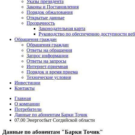
Указы президента
Законы и Постановления
Порядок обжалования
Открытые данные
Прозрачность
Законодательная карта
Руководство по обеспечению доступности веб
Обращения граждан
Обращения граждан
Ответы на обращения
Запрос информации
Ответы на запросы
Интернет-приемная
Порядок и время приема
Технические условия
Инвестиции
Контакты
Главная
О компании
Потребители
Данные по абонентам Барки Точик
07.00 Энергосбыт Согдийской области
Данные по абонентам "Барки Точик"