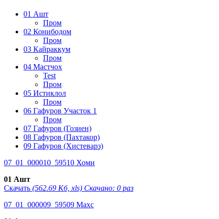
01 Ашт
Пром
02 Конибодом
Пром
03 Кайраккум
Пром
04 Мастчох
Test
Пром
05 Истиклол
Пром
06 Гафуров Участок 1
Пром
07 Гафуров (Гозиен)
08 Гафуров (Пахтакор)
09 Гафуров (Хистеварз)
07_01_000010_59510 Хоми
01 Ашт
Скачать
(562.69 Кб, xls) Скачано: 0 раз
07_01_000009_59509 Махс