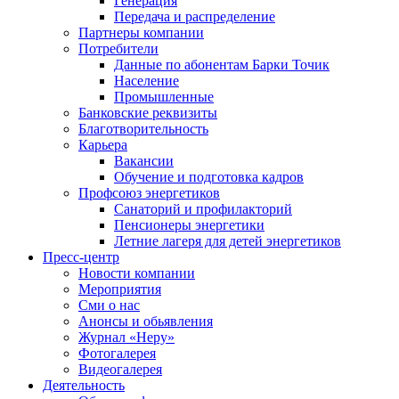
Генерация
Передача и распределение
Партнеры компании
Потребители
Данные по абонентам Барки Точик
Население
Промышленные
Банковские реквизиты
Благотворительность
Карьера
Вакансии
Обучение и подготовка кадров
Профсоюз энергетиков
Санаторий и профилакторий
Пенсионеры энергетики
Летние лагеря для детей энергетиков
Пресс-центр
Новости компании
Мероприятия
Сми о нас
Анонсы и обьявления
Журнал «Неру»
Фотогалерея
Видеогалерея
Деятельность