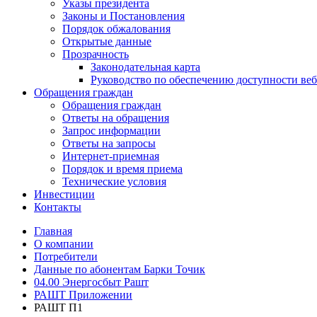
Указы президента
Законы и Постановления
Порядок обжалования
Открытые данные
Прозрачность
Законодательная карта
Руководство по обеспечению доступности веб
Обращения граждан
Обращения граждан
Ответы на обращения
Запрос информации
Ответы на запросы
Интернет-приемная
Порядок и время приема
Технические условия
Инвестиции
Контакты
Главная
О компании
Потребители
Данные по абонентам Барки Точик
04.00 Энергосбыт Рашт
РАШТ Приложении
РАШТ П1