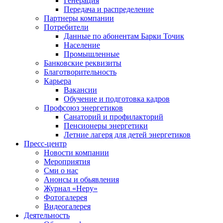
Генерация
Передача и распределение
Партнеры компании
Потребители
Данные по абонентам Барки Точик
Население
Промышленные
Банковские реквизиты
Благотворительность
Карьера
Вакансии
Обучение и подготовка кадров
Профсоюз энергетиков
Санаторий и профилакторий
Пенсионеры энергетики
Летние лагеря для детей энергетиков
Пресс-центр
Новости компании
Мероприятия
Сми о нас
Анонсы и обьявления
Журнал «Неру»
Фотогалерея
Видеогалерея
Деятельность