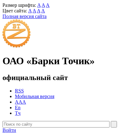
Размер шрифта:
A
A
A
Цвет сайта:
A
A
A
A
Полная версия сайта
ОАО «Барки Точик»
официальный сайт
RSS
Мобильная версия
AAA
En
Тҷ
Войти