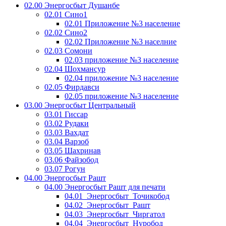
02.00 Энергосбыт Душанбе
02.01 Сино1
02.01 Приложение №3 население
02.02 Сино2
02.02 Приложение №3 населние
02.03 Сомони
02.03 приложение №3 население
02.04 Шохмансур
02.04 приложение №3 население
02.05 Фирдавси
02.05 приложение №3 население
03.00 Энергосбыт Центральный
03.01 Гиссар
03.02 Рудаки
03.03 Вахдат
03.04 Варзоб
03.05 Шахринав
03.06 Файзобод
03.07 Рогун
04.00 Энергосбыт Рашт
04.00 Энергосбыт Рашт для печати
04.01_Энергосбыт_Точикобод
04.02_Энергосбыт_Рашт
04.03_Энергосбыт_Чиргатол
04.04_Энергосбыт_Нуробод