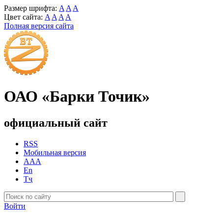
Размер шрифта:
A
A
A
Цвет сайта:
A
A
A
A
Полная версия сайта
ОАО «Барки Точик»
официальный сайт
RSS
Мобильная версия
AAA
En
Тҷ
Войти