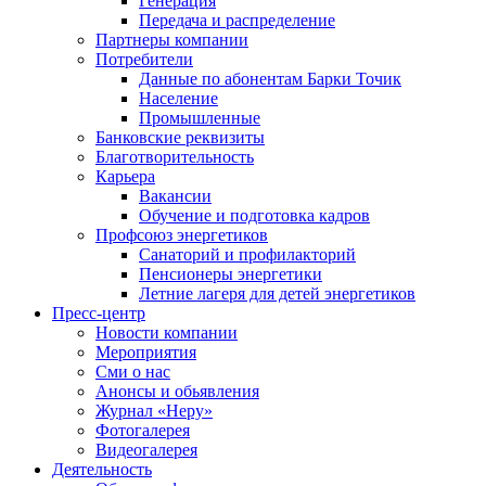
Генерация
Передача и распределение
Партнеры компании
Потребители
Данные по абонентам Барки Точик
Население
Промышленные
Банковские реквизиты
Благотворительность
Карьера
Вакансии
Обучение и подготовка кадров
Профсоюз энергетиков
Санаторий и профилакторий
Пенсионеры энергетики
Летние лагеря для детей энергетиков
Пресс-центр
Новости компании
Мероприятия
Сми о нас
Анонсы и обьявления
Журнал «Неру»
Фотогалерея
Видеогалерея
Деятельность