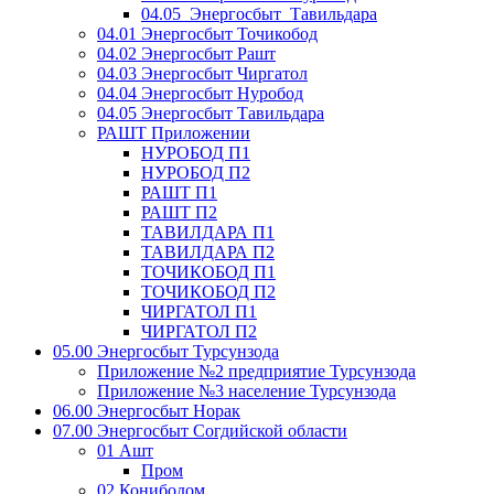
04.05_Энергосбыт_Тавильдара
04.01 Энергосбыт Точикобод
04.02 Энергосбыт Рашт
04.03 Энергосбыт Чиргатол
04.04 Энергосбыт Нуробод
04.05 Энергосбыт Тавильдара
РАШТ Приложении
НУРОБОД П1
НУРОБОД П2
РАШТ П1
РАШТ П2
ТАВИЛДАРА П1
ТАВИЛДАРА П2
ТОЧИКОБОД П1
ТОЧИКОБОД П2
ЧИРГАТОЛ П1
ЧИРГАТОЛ П2
05.00 Энергосбыт Турсунзода
Приложение №2 предприятие Турсунзода
Приложение №3 население Турсунзода
06.00 Энергосбыт Норак
07.00 Энергосбыт Согдийской области
01 Ашт
Пром
02 Конибодом