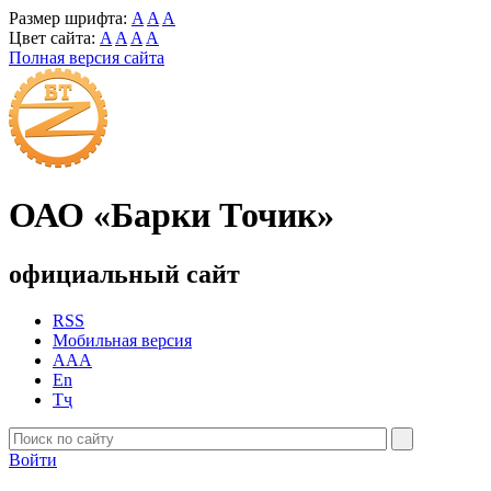
Размер шрифта:
A
A
A
Цвет сайта:
A
A
A
A
Полная версия сайта
ОАО «Барки Точик»
официальный сайт
RSS
Мобильная версия
AAA
En
Тҷ
Войти