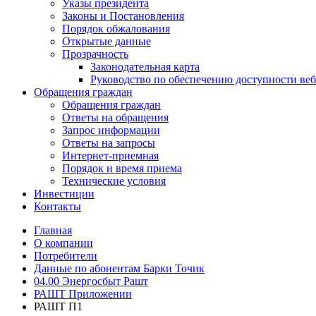
Указы президента
Законы и Постановления
Порядок обжалования
Открытые данные
Прозрачность
Законодательная карта
Руководство по обеспечению доступности веб
Обращения граждан
Обращения граждан
Ответы на обращения
Запрос информации
Ответы на запросы
Интернет-приемная
Порядок и время приема
Технические условия
Инвестиции
Контакты
Главная
О компании
Потребители
Данные по абонентам Барки Точик
04.00 Энергосбыт Рашт
РАШТ Приложении
РАШТ П1