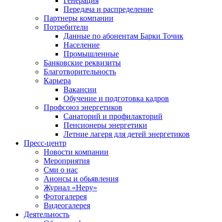
Генерация
Передача и распределение
Партнеры компании
Потребители
Данные по абонентам Барки Точик
Население
Промышленные
Банковские реквизиты
Благотворительность
Карьера
Вакансии
Обучение и подготовка кадров
Профсоюз энергетиков
Санаторий и профилакторий
Пенсионеры энергетики
Летние лагеря для детей энергетиков
Пресс-центр
Новости компании
Мероприятия
Сми о нас
Анонсы и обьявления
Журнал «Неру»
Фотогалерея
Видеогалерея
Деятельность