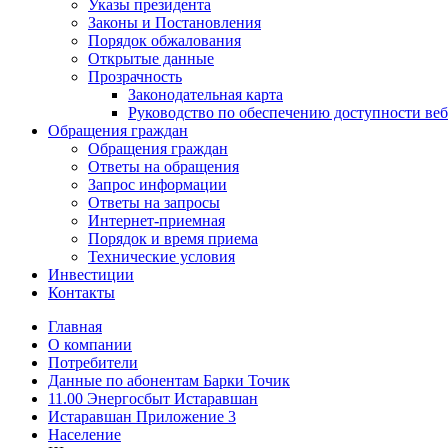
Указы президента
Законы и Постановления
Порядок обжалования
Открытые данные
Прозрачность
Законодательная карта
Руководство по обеспечению доступности веб
Обращения граждан
Обращения граждан
Ответы на обращения
Запрос информации
Ответы на запросы
Интернет-приемная
Порядок и время приема
Технические условия
Инвестиции
Контакты
Главная
О компании
Потребители
Данные по абонентам Барки Точик
11.00 Энергосбыт Истаравшан
Истаравшан Приложение 3
Население