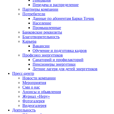
Генерация
Передача и распределение
Партнеры компании
Потребители
Данные по абонентам Барки Точик
Население
Промышленные
Банковские реквизиты
Благотворительность
Карьера
Вакансии
Обучение и подготовка кадров
Профсоюз энергетиков
Санаторий и профилакторий
Пенсионеры энергетики
Летние лагеря для детей энергетиков
Пресс-центр
Новости компании
Мероприятия
Сми о нас
Анонсы и обьявления
Журнал «Неру»
Фотогалерея
Видеогалерея
Деятельность