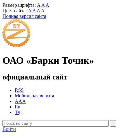
Размер шрифта:
A
A
A
Цвет сайта:
A
A
A
A
Полная версия сайта
ОАО «Барки Точик»
официальный сайт
RSS
Мобильная версия
AAA
En
Тҷ
Войти