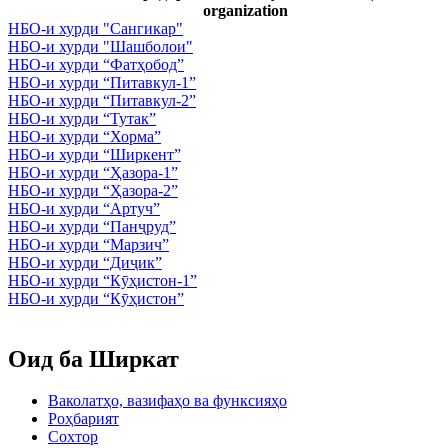
organization
НБО-и хурди "Сангикар"
НБО-и хурди "Шашболои"
НБО-и хурди “Фатҳобод”
НБО-и хурди “Питавкул-1”
НБО-и хурди “Питавкул-2”
НБО-и хурди “Тутак”
НБО-и хурди “Хорма”
НБО-и хурди “Ширкент”
НБО-и хурди “Ҳазора-1”
НБО-и хурди “Ҳазора-2”
НБО-и хурди “Артуч”
НБО-и хурди “Панҷруд”
НБО-и хурди “Марзич”
НБО-и хурди “Диҷик”
НБО-и хурди “Кӯҳистон-1”
НБО-и хурди “Кӯҳистон”
Оид ба Ширкат
Ваколатҳо, вазифаҳо ва функсияҳо
Роҳбарият
Сохтор