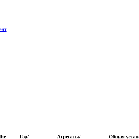
ент
the
Год/
Агрегаты/
Общая устан