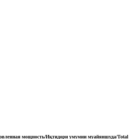
овленная мощность/Иқтидори умумии муайяншуда/Total