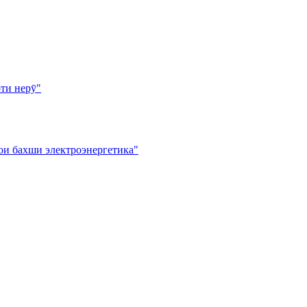
ти нерӯ"
ои бахши электроэнергетика"