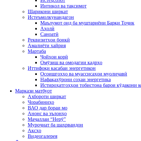
Истеҳсолот
Интиқол ва тақсимот
Шарикони ширкат
Истеъмолкунандагон
Маълумот оид ба муштариёни Барқи Тоҷик
Аҳолӣ
Саноатӣ
Реквизитҳои бонкӣ
Амалиёти хайрия
Мартаба
Ҷойҳои корӣ
Омӯзиш ва омодагии кадрҳо
Иттифоқи касабаи энергетикон
Осоишгоҳҳо ва муассисаҳои муолиҷавӣ
Нафақахӯрони соҳаи энергетика
Истироҳатгоҳҳои тобистона барои кӯдакони 
Маркази матбуот
Ахбороти ширкат
Чорабиниҳо
ВАО дар бораи мо
Анонс ва эълонҳо
Маҷаллаи “Нерӯ”
Муроҷиат ба шаҳрвандон
Аксҳо
Видеогалерея