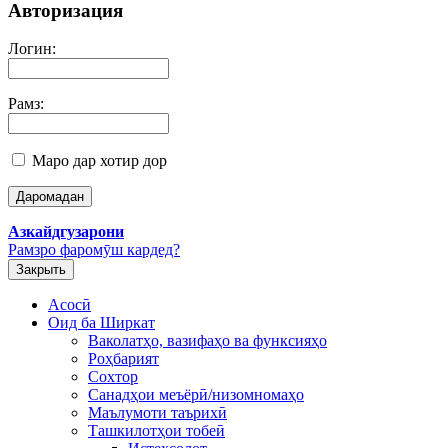
Авторизация
Логин:
Рамз:
Маро дар хотир дор
Азкайдгузарони
Рамзро фаромӯш кардед?
Закрыть
Асосӣ
Оид ба Ширкат
Ваколатҳо, вазифаҳо ва функсияҳо
Роҳбарият
Сохтор
Санадҳои меъёрӣ/низомномаҳо
Маълумоти таърихӣ
Ташкилотҳои тобеӣ