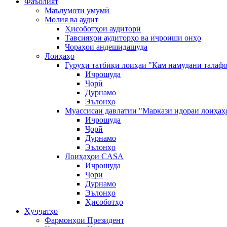
Фаъолият
Маълумоти умумӣ
Молия ва аудит
Ҳисоботҳои аудиторӣ
Тавсияҳои аудиторҳо ва иҷроиши онҳо
Чораҳои андешидашуда
Лоиҳаҳо
Гуруҳи татбиқи лоиҳаи "Кам намудани талафо
Иҷрошуда
Ҷорӣ
Дурнамо
Эълонҳо
Муассисаи давлатии "Маркази идораи лоиҳаҳ
Иҷрошуда
Ҷорӣ
Дурнамо
Эълонҳо
Лоиҳаҳои CASA
Иҷрошуда
Ҷорӣ
Дурнамо
Эълонҳо
Ҳисоботҳо
Ҳуҷҷатҳо
Фармонҳои Президент