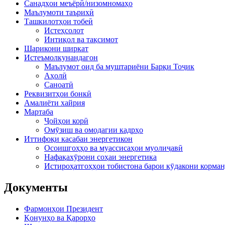
Санадҳои меъёрӣ/низомномаҳо
Маълумоти таърихӣ
Ташкилотҳои тобеӣ
Истеҳсолот
Интиқол ва тақсимот
Шарикони ширкат
Истеъмолкунандагон
Маълумот оид ба муштариёни Барқи Тоҷик
Аҳолӣ
Саноатӣ
Реквизитҳои бонкӣ
Амалиёти хайрия
Мартаба
Ҷойҳои корӣ
Омӯзиш ва омодагии кадрҳо
Иттифоқи касабаи энергетикон
Осоишгоҳҳо ва муассисаҳои муолиҷавӣ
Нафақахӯрони соҳаи энергетика
Истироҳатгоҳҳои тобистона барои кӯдакони корман
Документы
Фармонҳои Президент
Қонунҳо ва Қарорҳо