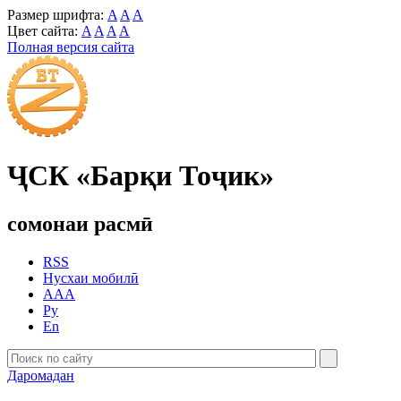
Размер шрифта:
A
A
A
Цвет сайта:
A
A
A
A
Полная версия сайта
ҶСК «Барқи Тоҷик»
сомонаи расмӣ
RSS
Нусхаи мобилӣ
AAA
Ру
En
Даромадан