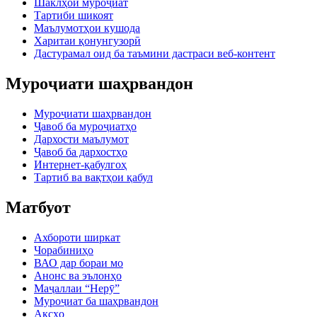
Шаклҳои муроҷиат
Тартиби шикоят
Маълумотҳои кушода
Харитаи қонунгузорӣ
Дастурамал оид ба таъмини дастраси веб-контент
Муроҷиати шаҳрвандон
Муроҷиати шаҳрвандон
Ҷавоб ба муроҷиатҳо
Дархости маълумот
Ҷавоб ба дархостҳо
Интернет-қабулгоҳ
Тартиб ва вақтҳои қабул
Матбуот
Ахбороти ширкат
Чорабиниҳо
ВАО дар бораи мо
Анонс ва эълонҳо
Маҷаллаи “Нерӯ”
Муроҷиат ба шаҳрвандон
Аксҳо