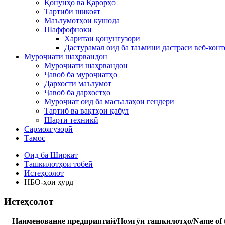
Қонунҳо ва Қарорҳо
Тартиби шикоят
Маълумотҳои кушода
Шаффофнокӣ
Харитаи қонунгузорӣ
Дастурамал оид ба таъмини дастраси веб-конт
Муроҷиати шаҳрвандон
Муроҷиати шаҳрвандон
Ҷавоб ба муроҷиатҳо
Дархости маълумот
Ҷавоб ба дархостҳо
Муроҷиат оид ба масъалаҳои гендерӣ
Тартиб ва вақтҳои қабул
Шарти техникӣ
Сармоягузорӣ
Тамос
Оид ба Ширкат
Ташкилотҳои тобеӣ
Истеҳсолот
НБО-ҳои хурд
Истеҳсолот
Наименование предприятий/Номгӯи ташкилотҳо/Name of 