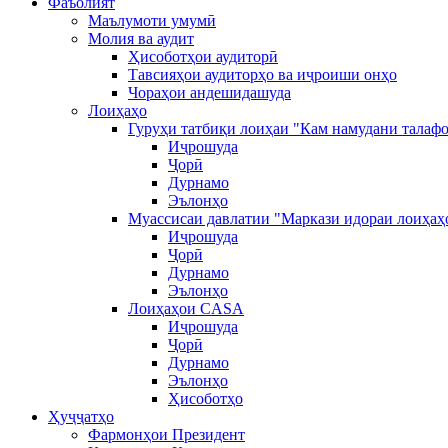
Фаъолият
Маълумоти умумӣ
Молия ва аудит
Ҳисоботҳои аудиторӣ
Тавсияҳои аудиторҳо ва иҷроиши онҳо
Чораҳои андешидашуда
Лоиҳаҳо
Гуруҳи татбиқи лоиҳаи "Кам намудани талафо
Иҷрошуда
Ҷорӣ
Дурнамо
Эълонҳо
Муассисаи давлатии "Маркази идораи лоиҳаҳ
Иҷрошуда
Ҷорӣ
Дурнамо
Эълонҳо
Лоиҳаҳои CASA
Иҷрошуда
Ҷорӣ
Дурнамо
Эълонҳо
Ҳисоботҳо
Ҳуҷҷатҳо
Фармонҳои Президент