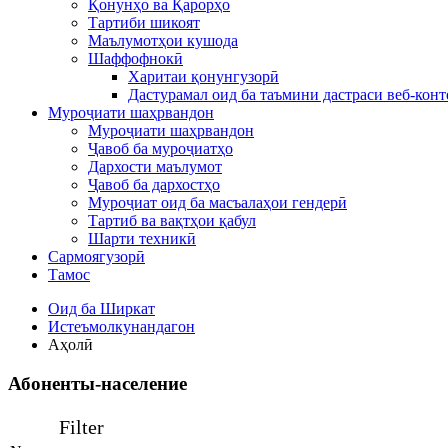
Қонунҳо ва Қарорҳо
Тартиби шикоят
Маълумотҳои кушода
Шаффофнокӣ
Харитаи қонунгузорӣ
Дастурамал оид ба таъмини дастраси веб-конт
Муроҷиати шаҳрвандон
Муроҷиати шаҳрвандон
Ҷавоб ба муроҷиатҳо
Дархости маълумот
Ҷавоб ба дархостҳо
Муроҷиат оид ба масъалаҳои гендерӣ
Тартиб ва вақтҳои қабул
Шарти техникӣ
Сармоягузорӣ
Тамос
Оид ба Ширкат
Истеъмолкунандагон
Аҳолӣ
Абоненты-население
Filter