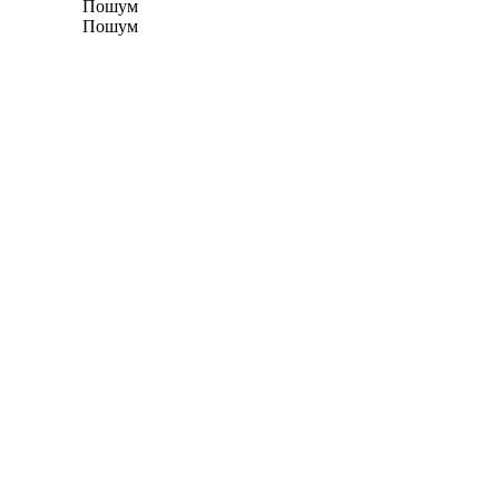
Пошум
Пошум