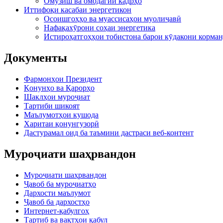
Омӯзиш ва омодагии кадрҳо
Иттифоқи касабаи энергетикон
Осоишгоҳҳо ва муассисаҳои муолиҷавӣ
Нафақахӯрони соҳаи энергетика
Истироҳатгоҳҳои тобистона барои кӯдакони корман
Документы
Фармонҳои Президент
Қонунҳо ва Қарорҳо
Шаклҳои муроҷиат
Тартиби шикоят
Маълумотҳои кушода
Харитаи қонунгузорӣ
Дастурамал оид ба таъмини дастраси веб-контент
Муроҷиати шаҳрвандон
Муроҷиати шаҳрвандон
Ҷавоб ба муроҷиатҳо
Дархости маълумот
Ҷавоб ба дархостҳо
Интернет-қабулгоҳ
Тартиб ва вақтҳои қабул