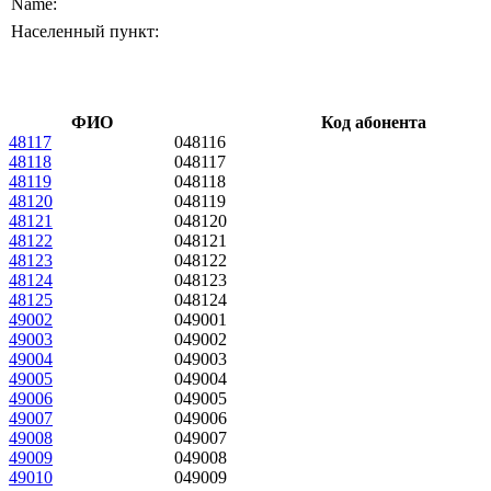
Name:
Населенный пункт:
ФИО
Код абонента
48117
048116
48118
048117
48119
048118
48120
048119
48121
048120
48122
048121
48123
048122
48124
048123
48125
048124
49002
049001
49003
049002
49004
049003
49005
049004
49006
049005
49007
049006
49008
049007
49009
049008
49010
049009