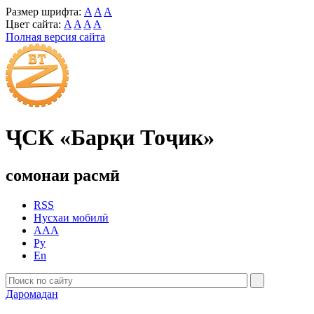
Размер шрифта:
A
A
A
Цвет сайта:
A
A
A
A
Полная версия сайта
ҶСК «Барқи Тоҷик»
сомонаи расмӣ
RSS
Нусхаи мобилӣ
AAA
Ру
En
Даромадан