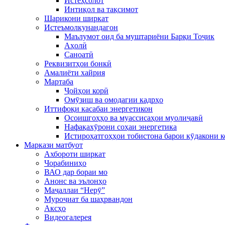
Истеҳсолот
Интиқол ва тақсимот
Шарикони ширкат
Истеъмолкунандагон
Маълумот оид ба муштариёни Барқи Тоҷик
Аҳолӣ
Саноатӣ
Реквизитҳои бонкӣ
Амалиёти хайрия
Мартаба
Ҷойҳои корӣ
Омӯзиш ва омодагии кадрҳо
Иттифоқи касабаи энергетикон
Осоишгоҳҳо ва муассисаҳои муолиҷавӣ
Нафақахӯрони соҳаи энергетика
Истироҳатгоҳҳои тобистона барои кӯдакони 
Маркази матбуот
Ахбороти ширкат
Чорабиниҳо
ВАО дар бораи мо
Анонс ва эълонҳо
Маҷаллаи “Нерӯ”
Муроҷиат ба шаҳрвандон
Аксҳо
Видеогалерея