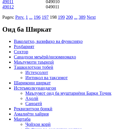
49011
049010
49012
049011
Pages:
Prev.
1
...
196
197
198
199
200
...
389
Next
Оид ба Ширкат
Ваколатҳо, вазифаҳо ва функсияҳо
Роҳбарият
Сохтор
Санадҳои меъёрӣ/низомномаҳо
Маълумоти таърихӣ
Ташкилотҳои тобеӣ
Истеҳсолот
Интиқол ва тақсимот
Шарикони ширкат
Истеъмолкунандагон
Маълумот оид ба муштариёни Барқи Тоҷик
Аҳолӣ
Саноатӣ
Реквизитҳои бонкӣ
Амалиёти хайрия
Мартаба
Ҷойҳои корӣ