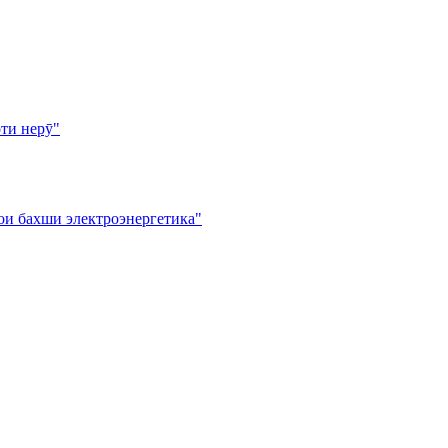
ти нерӯ"
ои бахши электроэнергетика"