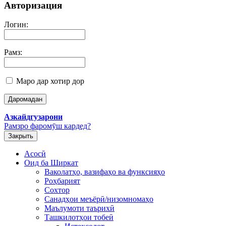
Авторизация
Логин:
Рамз:
Маро дар хотир дор
Азкайдгузарони
Рамзро фаромӯш кардед?
Закрыть
Асосӣ
Оид ба Ширкат
Ваколатҳо, вазифаҳо ва функсияҳо
Роҳбарият
Сохтор
Санадҳои меъёрӣ/низомномаҳо
Маълумоти таърихӣ
Ташкилотҳои тобеӣ