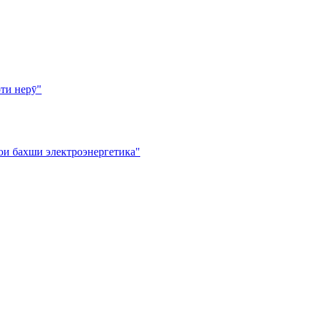
ти нерӯ"
ои бахши электроэнергетика"