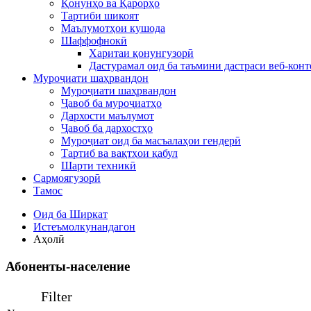
Қонунҳо ва Қарорҳо
Тартиби шикоят
Маълумотҳои кушода
Шаффофнокӣ
Харитаи қонунгузорӣ
Дастурамал оид ба таъмини дастраси веб-конт
Муроҷиати шаҳрвандон
Муроҷиати шаҳрвандон
Ҷавоб ба муроҷиатҳо
Дархости маълумот
Ҷавоб ба дархостҳо
Муроҷиат оид ба масъалаҳои гендерӣ
Тартиб ва вақтҳои қабул
Шарти техникӣ
Сармоягузорӣ
Тамос
Оид ба Ширкат
Истеъмолкунандагон
Аҳолӣ
Абоненты-население
Filter