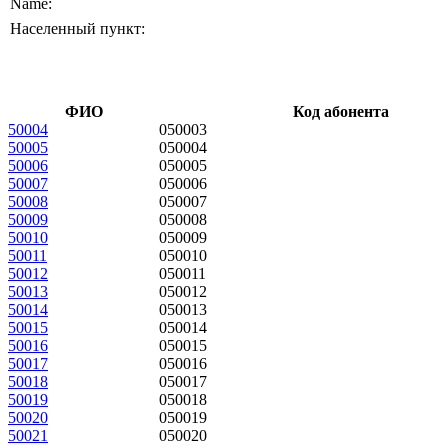
Name:
Населенный пункт:
ФИО
Код абонента
50004
050003
50005
050004
50006
050005
50007
050006
50008
050007
50009
050008
50010
050009
50011
050010
50012
050011
50013
050012
50014
050013
50015
050014
50016
050015
50017
050016
50018
050017
50019
050018
50020
050019
50021
050020