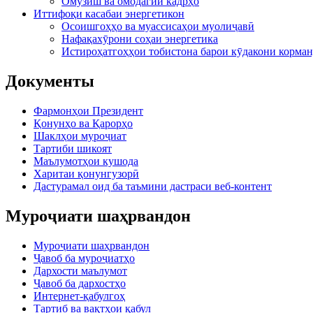
Омӯзиш ва омодагии кадрҳо
Иттифоқи касабаи энергетикон
Осоишгоҳҳо ва муассисаҳои муолиҷавӣ
Нафақахӯрони соҳаи энергетика
Истироҳатгоҳҳои тобистона барои кӯдакони корман
Документы
Фармонҳои Президент
Қонунҳо ва Қарорҳо
Шаклҳои муроҷиат
Тартиби шикоят
Маълумотҳои кушода
Харитаи қонунгузорӣ
Дастурамал оид ба таъмини дастраси веб-контент
Муроҷиати шаҳрвандон
Муроҷиати шаҳрвандон
Ҷавоб ба муроҷиатҳо
Дархости маълумот
Ҷавоб ба дархостҳо
Интернет-қабулгоҳ
Тартиб ва вақтҳои қабул