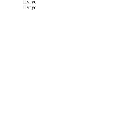
Пугус
Пугус