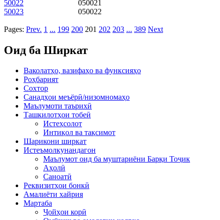
50022
050021
50023
050022
Pages:
Prev.
1
...
199
200
201
202
203
...
389
Next
Оид ба Ширкат
Ваколатҳо, вазифаҳо ва функсияҳо
Роҳбарият
Сохтор
Санадҳои меъёрӣ/низомномаҳо
Маълумоти таърихӣ
Ташкилотҳои тобеӣ
Истеҳсолот
Интиқол ва тақсимот
Шарикони ширкат
Истеъмолкунандагон
Маълумот оид ба муштариёни Барқи Тоҷик
Аҳолӣ
Саноатӣ
Реквизитҳои бонкӣ
Амалиёти хайрия
Мартаба
Ҷойҳои корӣ