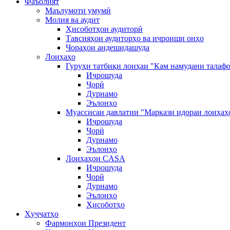
Фаъолият
Маълумоти умумӣ
Молия ва аудит
Ҳисоботҳои аудиторӣ
Тавсияҳои аудиторҳо ва иҷроиши онҳо
Чораҳои андешидашуда
Лоиҳаҳо
Гуруҳи татбиқи лоиҳаи "Кам намудани талафо
Иҷрошуда
Ҷорӣ
Дурнамо
Эълонҳо
Муассисаи давлатии "Маркази идораи лоиҳаҳ
Иҷрошуда
Ҷорӣ
Дурнамо
Эълонҳо
Лоиҳаҳои CASA
Иҷрошуда
Ҷорӣ
Дурнамо
Эълонҳо
Ҳисоботҳо
Ҳуҷҷатҳо
Фармонҳои Президент