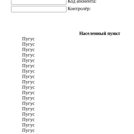
Код абонента:
Контролёр:
Населенный пункт
Пугус
Пугус
Пугус
Пугус
Пугус
Пугус
Пугус
Пугус
Пугус
Пугус
Пугус
Пугус
Пугус
Пугус
Пугус
Пугус
Пугус
Пугус