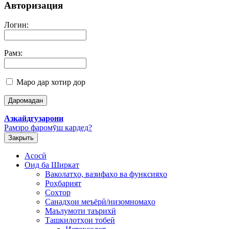
Авторизация
Логин:
Рамз:
Маро дар хотир дор
Азкайдгузарони
Рамзро фаромӯш кардед?
Закрыть
Асосӣ
Оид ба Ширкат
Ваколатҳо, вазифаҳо ва функсияҳо
Роҳбарият
Сохтор
Санадҳои меъёрӣ/низомномаҳо
Маълумоти таърихӣ
Ташкилотҳои тобеӣ