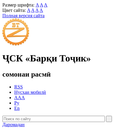
Размер шрифта:
A
A
A
Цвет сайта:
A
A
A
A
Полная версия сайта
ҶСК «Барқи Тоҷик»
сомонаи расмӣ
RSS
Нусхаи мобилӣ
AAA
Ру
En
Даромадан