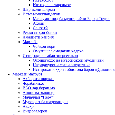
Истеҳсолот
Интиқол ва тақсимот
Шарикони ширкат
Истеъмолкунандагон
Маълумот оид ба муштариёни Барқи Тоҷик
Аҳолӣ
Саноатӣ
Реквизитҳои бонкӣ
Амалиёти хайрия
Мартаба
Ҷойҳои корӣ
Омӯзиш ва омодагии кадрҳо
Иттифоқи касабаи энергетикон
Осоишгоҳҳо ва муассисаҳои муолиҷавӣ
Нафақахӯрони соҳаи энергетика
Истироҳатгоҳҳои тобистона барои кӯдакони 
Маркази матбуот
Ахбороти ширкат
Чорабиниҳо
ВАО дар бораи мо
Анонс ва эълонҳо
Маҷаллаи “Нерӯ”
Муроҷиат ба шаҳрвандон
Аксҳо
Видеогалерея