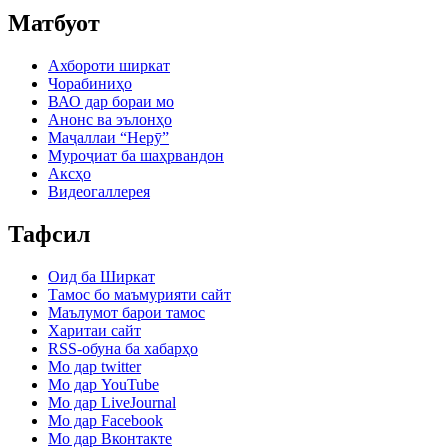
Матбуот
Ахбороти ширкат
Чорабиниҳо
ВАО дар бораи мо
Анонс ва эълонҳо
Маҷаллаи “Нерӯ”
Муроҷиат ба шаҳрвандон
Аксҳо
Видеогаллерея
Тафсил
Оид ба Ширкат
Тамос бо маъмурияти сайт
Маълумот барои тамос
Харитаи сайт
RSS-обуна ба хабарҳо
Мо дар twitter
Мо дар YouTube
Мо дар LiveJournal
Мо дар Facebook
Мо дар Вконтакте