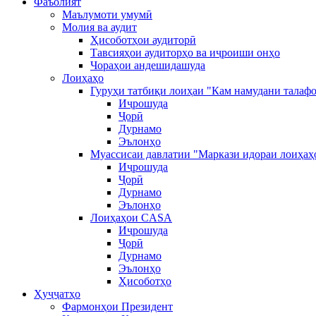
Фаъолият
Маълумоти умумӣ
Молия ва аудит
Ҳисоботҳои аудиторӣ
Тавсияҳои аудиторҳо ва иҷроиши онҳо
Чораҳои андешидашуда
Лоиҳаҳо
Гуруҳи татбиқи лоиҳаи "Кам намудани талафо
Иҷрошуда
Ҷорӣ
Дурнамо
Эълонҳо
Муассисаи давлатии "Маркази идораи лоиҳаҳ
Иҷрошуда
Ҷорӣ
Дурнамо
Эълонҳо
Лоиҳаҳои CASA
Иҷрошуда
Ҷорӣ
Дурнамо
Эълонҳо
Ҳисоботҳо
Ҳуҷҷатҳо
Фармонҳои Президент