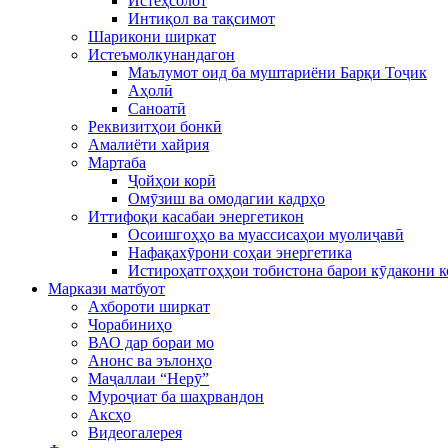
Истеҳсолот
Интиқол ва тақсимот
Шарикони ширкат
Истеъмолкунандагон
Маълумот оид ба муштариёни Барқи Тоҷик
Аҳолӣ
Саноатӣ
Реквизитҳои бонкӣ
Амалиёти хайрия
Мартаба
Ҷойҳои корӣ
Омӯзиш ва омодагии кадрҳо
Иттифоқи касабаи энергетикон
Осоишгоҳҳо ва муассисаҳои муолиҷавӣ
Нафақахӯрони соҳаи энергетика
Истироҳатгоҳҳои тобистона барои кӯдакони 
Маркази матбуот
Ахбороти ширкат
Чорабиниҳо
ВАО дар бораи мо
Анонс ва эълонҳо
Маҷаллаи “Нерӯ”
Муроҷиат ба шаҳрвандон
Аксҳо
Видеогалерея