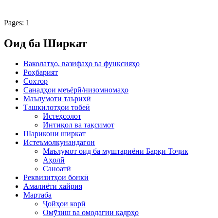
Pages:
1
Оид ба Ширкат
Ваколатҳо, вазифаҳо ва функсияҳо
Роҳбарият
Сохтор
Санадҳои меъёрӣ/низомномаҳо
Маълумоти таърихӣ
Ташкилотҳои тобеӣ
Истеҳсолот
Интиқол ва тақсимот
Шарикони ширкат
Истеъмолкунандагон
Маълумот оид ба муштариёни Барқи Тоҷик
Аҳолӣ
Саноатӣ
Реквизитҳои бонкӣ
Амалиёти хайрия
Мартаба
Ҷойҳои корӣ
Омӯзиш ва омодагии кадрҳо