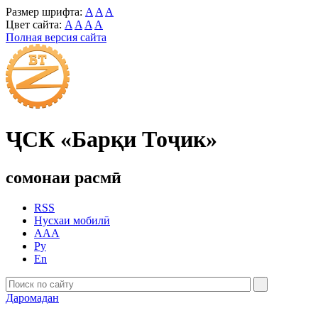
Размер шрифта:
A
A
A
Цвет сайта:
A
A
A
A
Полная версия сайта
ҶСК «Барқи Тоҷик»
сомонаи расмӣ
RSS
Нусхаи мобилӣ
AAA
Ру
En
Даромадан