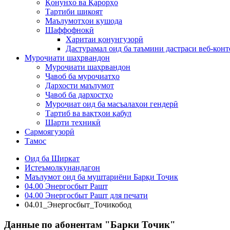
Қонунҳо ва Қарорҳо
Тартиби шикоят
Маълумотҳои кушода
Шаффофнокӣ
Харитаи қонунгузорӣ
Дастурамал оид ба таъмини дастраси веб-конт
Муроҷиати шаҳрвандон
Муроҷиати шаҳрвандон
Ҷавоб ба муроҷиатҳо
Дархости маълумот
Ҷавоб ба дархостҳо
Муроҷиат оид ба масъалаҳои гендерӣ
Тартиб ва вақтҳои қабул
Шарти техникӣ
Сармоягузорӣ
Тамос
Оид ба Ширкат
Истеъмолкунандагон
Маълумот оид ба муштариёни Барқи Тоҷик
04.00 Энергосбыт Рашт
04.00 Энергосбыт Рашт для печати
04.01_Энергосбыт_Точикобод
Данные по абонентам "Барки Точик"