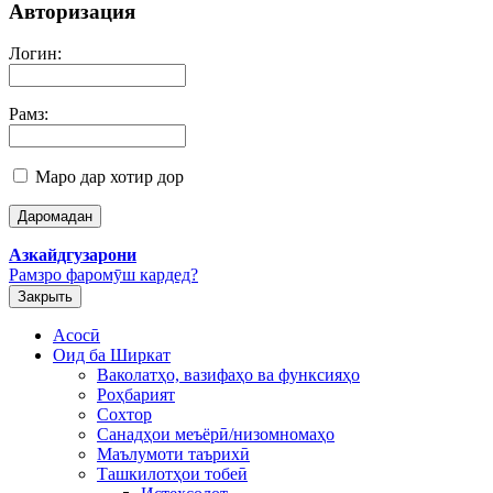
Авторизация
Логин:
Рамз:
Маро дар хотир дор
Азкайдгузарони
Рамзро фаромӯш кардед?
Закрыть
Асосӣ
Оид ба Ширкат
Ваколатҳо, вазифаҳо ва функсияҳо
Роҳбарият
Сохтор
Санадҳои меъёрӣ/низомномаҳо
Маълумоти таърихӣ
Ташкилотҳои тобеӣ