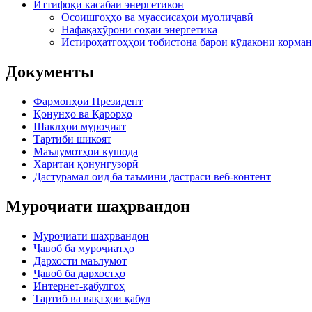
Иттифоқи касабаи энергетикон
Осоишгоҳҳо ва муассисаҳои муолиҷавӣ
Нафақахӯрони соҳаи энергетика
Истироҳатгоҳҳои тобистона барои кӯдакони корман
Документы
Фармонҳои Президент
Қонунҳо ва Қарорҳо
Шаклҳои муроҷиат
Тартиби шикоят
Маълумотҳои кушода
Харитаи қонунгузорӣ
Дастурамал оид ба таъмини дастраси веб-контент
Муроҷиати шаҳрвандон
Муроҷиати шаҳрвандон
Ҷавоб ба муроҷиатҳо
Дархости маълумот
Ҷавоб ба дархостҳо
Интернет-қабулгоҳ
Тартиб ва вақтҳои қабул