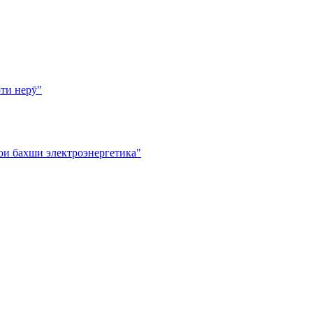
ти нерӯ"
ои бахши электроэнергетика"