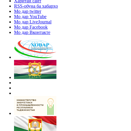
Харитаи сайт
RSS-обуна ба хабарҳо
Мо дар twitter
Мо дар YouTube
Мо дар LiveJournal
Мо дар Facebook
Мо дар Вконтакте