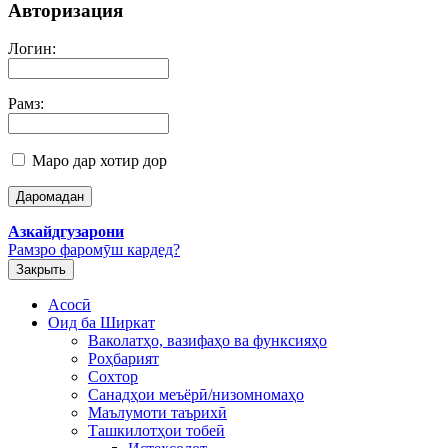
Авторизация
Логин:
Рамз:
Маро дар хотир дор
Азкайдгузарони
Рамзро фаромӯш кардед?
Закрыть
Асосӣ
Оид ба Ширкат
Ваколатҳо, вазифаҳо ва функсияҳо
Роҳбарият
Сохтор
Санадҳои меъёрӣ/низомномаҳо
Маълумоти таърихӣ
Ташкилотҳои тобеӣ