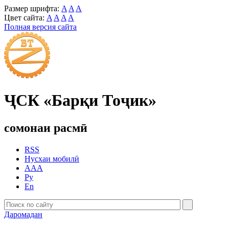
Размер шрифта:
A
A
A
Цвет сайта:
A
A
A
A
Полная версия сайта
ҶСК «Барқи Тоҷик»
сомонаи расмӣ
RSS
Нусхаи мобилӣ
AAA
Ру
En
Даромадан