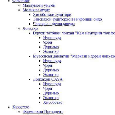
Фаъолият
Маълумоти умумӣ
Молия ва аудит
Ҳисоботҳои аудиторӣ
Тавсияҳои аудиторҳо ва иҷроиши онҳо
Чораҳои андешидашуда
Лоиҳаҳо
Гуруҳи татбиқи лоиҳаи "Кам намудани талафо
Иҷрошуда
Ҷорӣ
Дурнамо
Эълонҳо
Муассисаи давлатии "Маркази идораи лоиҳаҳ
Иҷрошуда
Ҷорӣ
Дурнамо
Эълонҳо
Лоиҳаҳои CASA
Иҷрошуда
Ҷорӣ
Дурнамо
Эълонҳо
Ҳисоботҳо
Ҳуҷҷатҳо
Фармонҳои Президент