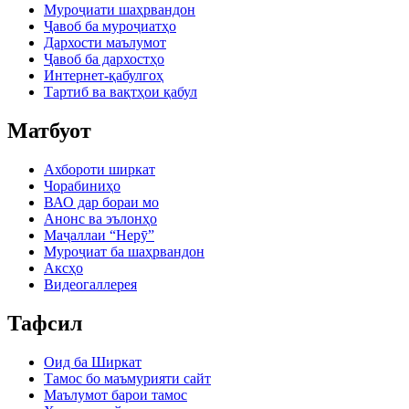
Муроҷиати шаҳрвандон
Ҷавоб ба муроҷиатҳо
Дархости маълумот
Ҷавоб ба дархостҳо
Интернет-қабулгоҳ
Тартиб ва вақтҳои қабул
Матбуот
Ахбороти ширкат
Чорабиниҳо
ВАО дар бораи мо
Анонс ва эълонҳо
Маҷаллаи “Нерӯ”
Муроҷиат ба шаҳрвандон
Аксҳо
Видеогаллерея
Тафсил
Оид ба Ширкат
Тамос бо маъмурияти сайт
Маълумот барои тамос