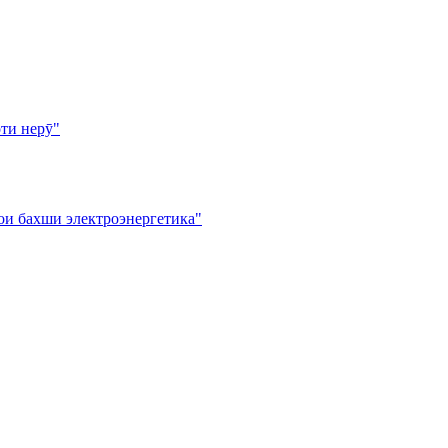
ти нерӯ"
ои бахши электроэнергетика"