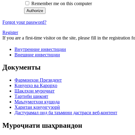
Remember me on this computer
Forgot your password?
Register
If you are a first-time visitor on the site, please fill in the registration f
Внутренние инвестиции
Внешние инвестиции
Документы
Фармонҳои Президент
Қонунҳо ва Қарорҳо
Шаклҳои муроҷиат
Тартиби шикоят
Маълумотҳои кушода
Харитаи қонунгузорӣ
Дастурамал оид ба таъмини дастраси веб-контент
Муроҷиати шаҳрвандон