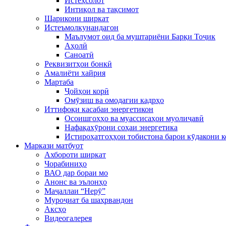
Истеҳсолот
Интиқол ва тақсимот
Шарикони ширкат
Истеъмолкунандагон
Маълумот оид ба муштариёни Барқи Тоҷик
Аҳолӣ
Саноатӣ
Реквизитҳои бонкӣ
Амалиёти хайрия
Мартаба
Ҷойҳои корӣ
Омӯзиш ва омодагии кадрҳо
Иттифоқи касабаи энергетикон
Осоишгоҳҳо ва муассисаҳои муолиҷавӣ
Нафақахӯрони соҳаи энергетика
Истироҳатгоҳҳои тобистона барои кӯдакони 
Маркази матбуот
Ахбороти ширкат
Чорабиниҳо
ВАО дар бораи мо
Анонс ва эълонҳо
Маҷаллаи “Нерӯ”
Муроҷиат ба шаҳрвандон
Аксҳо
Видеогалерея