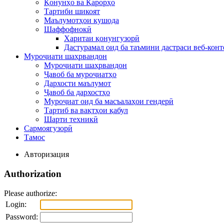
Қонунҳо ва Қарорҳо
Тартиби шикоят
Маълумотҳои кушода
Шаффофнокӣ
Харитаи қонунгузорӣ
Дастурамал оид ба таъмини дастраси веб-конт
Муроҷиати шаҳрвандон
Муроҷиати шаҳрвандон
Ҷавоб ба муроҷиатҳо
Дархости маълумот
Ҷавоб ба дархостҳо
Муроҷиат оид ба масъалаҳои гендерӣ
Тартиб ва вақтҳои қабул
Шарти техникӣ
Сармоягузорӣ
Тамос
Авторизация
Authorization
Please authorize:
Login:
Password: