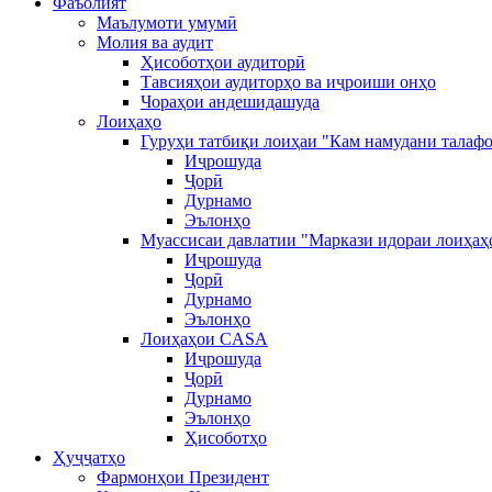
Фаъолият
Маълумоти умумӣ
Молия ва аудит
Ҳисоботҳои аудиторӣ
Тавсияҳои аудиторҳо ва иҷроиши онҳо
Чораҳои андешидашуда
Лоиҳаҳо
Гуруҳи татбиқи лоиҳаи "Кам намудани талафо
Иҷрошуда
Ҷорӣ
Дурнамо
Эълонҳо
Муассисаи давлатии "Маркази идораи лоиҳаҳ
Иҷрошуда
Ҷорӣ
Дурнамо
Эълонҳо
Лоиҳаҳои CASA
Иҷрошуда
Ҷорӣ
Дурнамо
Эълонҳо
Ҳисоботҳо
Ҳуҷҷатҳо
Фармонҳои Президент