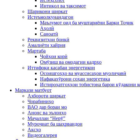
Истеҳсолот
Интиқол ва тақсимот
Шарикони ширкат
Истеъмолкунандагон
Маълумот оид ба муштариёни Барқи Тоҷик
Аҳолӣ
Саноатӣ
Реквизитҳои бонкӣ
Амалиёти хайрия
Мартаба
Ҷойҳои корӣ
Омӯзиш ва омодагии кадрҳо
Иттифоқи касабаи энергетикон
Осоишгоҳҳо ва муассисаҳои муолиҷавӣ
Нафақахӯрони соҳаи энергетика
Истироҳатгоҳҳои тобистона барои кӯдакони 
Маркази матбуот
Ахбороти ширкат
Чорабиниҳо
ВАО дар бораи мо
Анонс ва эълонҳо
Маҷаллаи “Нерӯ”
Муроҷиат ба шаҳрвандон
Аксҳо
Видеогалерея