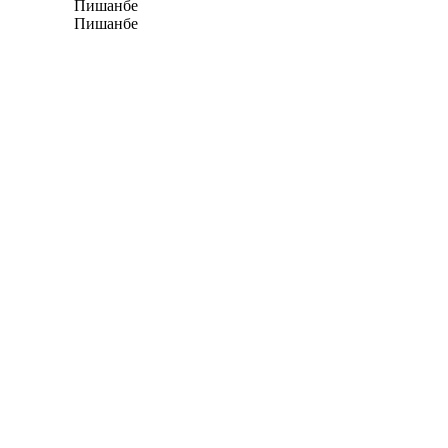
Пишанбе
Пишанбе