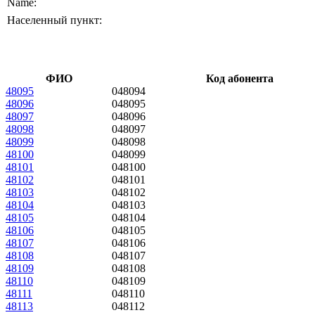
Name:
Населенный пункт:
ФИО
Код абонента
48095
048094
48096
048095
48097
048096
48098
048097
48099
048098
48100
048099
48101
048100
48102
048101
48103
048102
48104
048103
48105
048104
48106
048105
48107
048106
48108
048107
48109
048108
48110
048109
48111
048110
48113
048112