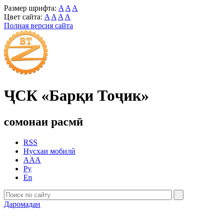
Размер шрифта:
A
A
A
Цвет сайта:
A
A
A
A
Полная версия сайта
ҶСК «Барқи Тоҷик»
сомонаи расмӣ
RSS
Нусхаи мобилӣ
AAA
Ру
En
Даромадан