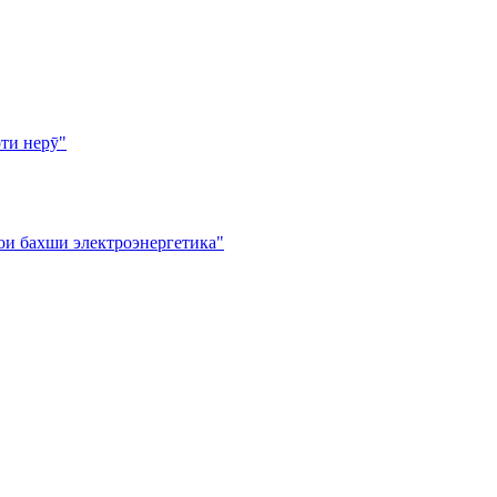
ти нерӯ"
ои бахши электроэнергетика"