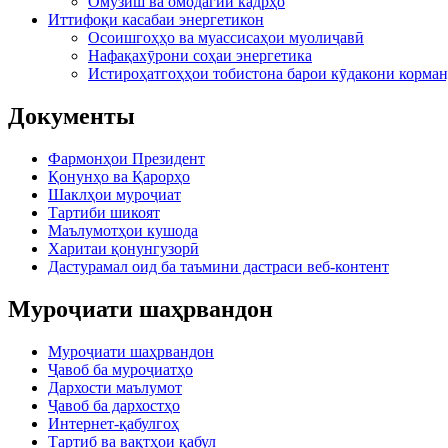
Омӯзиш ва омодагии кадрҳо
Иттифоқи касабаи энергетикон
Осоишгоҳҳо ва муассисаҳои муолиҷавӣ
Нафақахӯрони соҳаи энергетика
Истироҳатгоҳҳои тобистона барои кӯдакони корман
Документы
Фармонҳои Президент
Қонунҳо ва Қарорҳо
Шаклҳои муроҷиат
Тартиби шикоят
Маълумотҳои кушода
Харитаи қонунгузорӣ
Дастурамал оид ба таъмини дастраси веб-контент
Муроҷиати шаҳрвандон
Муроҷиати шаҳрвандон
Ҷавоб ба муроҷиатҳо
Дархости маълумот
Ҷавоб ба дархостҳо
Интернет-қабулгоҳ
Тартиб ва вақтҳои қабул