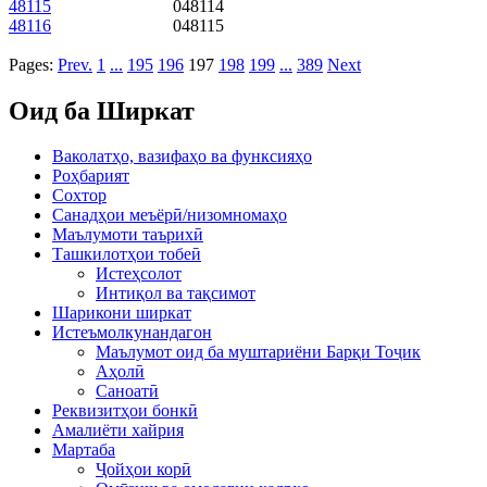
48115
048114
48116
048115
Pages:
Prev.
1
...
195
196
197
198
199
...
389
Next
Оид ба Ширкат
Ваколатҳо, вазифаҳо ва функсияҳо
Роҳбарият
Сохтор
Санадҳои меъёрӣ/низомномаҳо
Маълумоти таърихӣ
Ташкилотҳои тобеӣ
Истеҳсолот
Интиқол ва тақсимот
Шарикони ширкат
Истеъмолкунандагон
Маълумот оид ба муштариёни Барқи Тоҷик
Аҳолӣ
Саноатӣ
Реквизитҳои бонкӣ
Амалиёти хайрия
Мартаба
Ҷойҳои корӣ