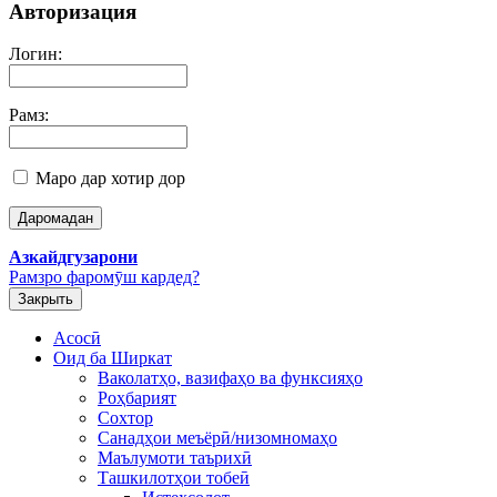
Авторизация
Логин:
Рамз:
Маро дар хотир дор
Азкайдгузарони
Рамзро фаромӯш кардед?
Закрыть
Асосӣ
Оид ба Ширкат
Ваколатҳо, вазифаҳо ва функсияҳо
Роҳбарият
Сохтор
Санадҳои меъёрӣ/низомномаҳо
Маълумоти таърихӣ
Ташкилотҳои тобеӣ