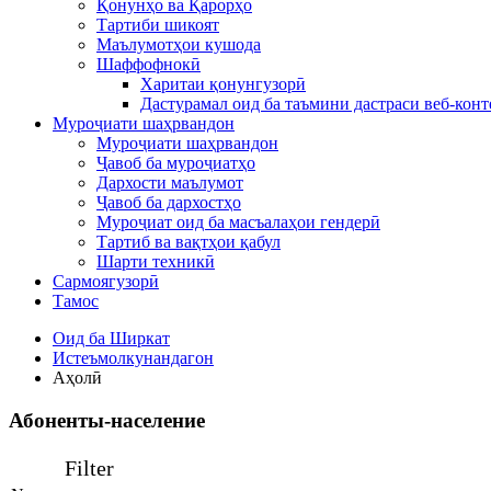
Қонунҳо ва Қарорҳо
Тартиби шикоят
Маълумотҳои кушода
Шаффофнокӣ
Харитаи қонунгузорӣ
Дастурамал оид ба таъмини дастраси веб-конт
Муроҷиати шаҳрвандон
Муроҷиати шаҳрвандон
Ҷавоб ба муроҷиатҳо
Дархости маълумот
Ҷавоб ба дархостҳо
Муроҷиат оид ба масъалаҳои гендерӣ
Тартиб ва вақтҳои қабул
Шарти техникӣ
Сармоягузорӣ
Тамос
Оид ба Ширкат
Истеъмолкунандагон
Аҳолӣ
Абоненты-население
Filter