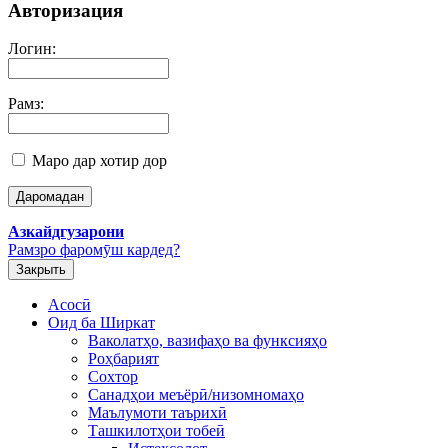
Авторизация
Логин:
Рамз:
Маро дар хотир дор
Азкайдгузарони
Рамзро фаромӯш кардед?
Закрыть
Асосӣ
Оид ба Ширкат
Ваколатҳо, вазифаҳо ва функсияҳо
Роҳбарият
Сохтор
Санадҳои меъёрӣ/низомномаҳо
Маълумоти таърихӣ
Ташкилотҳои тобеӣ