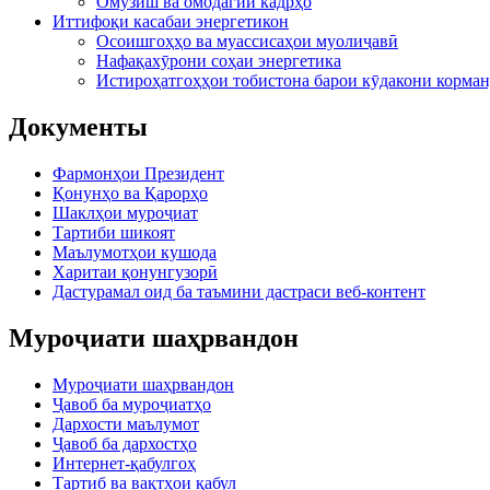
Омӯзиш ва омодагии кадрҳо
Иттифоқи касабаи энергетикон
Осоишгоҳҳо ва муассисаҳои муолиҷавӣ
Нафақахӯрони соҳаи энергетика
Истироҳатгоҳҳои тобистона барои кӯдакони корман
Документы
Фармонҳои Президент
Қонунҳо ва Қарорҳо
Шаклҳои муроҷиат
Тартиби шикоят
Маълумотҳои кушода
Харитаи қонунгузорӣ
Дастурамал оид ба таъмини дастраси веб-контент
Муроҷиати шаҳрвандон
Муроҷиати шаҳрвандон
Ҷавоб ба муроҷиатҳо
Дархости маълумот
Ҷавоб ба дархостҳо
Интернет-қабулгоҳ
Тартиб ва вақтҳои қабул