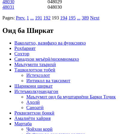
48030
048029
48031
048030
Pages:
Prev.
1
...
191
192
193
194
195
...
389
Next
Оид ба Ширкат
Ваколатҳо, вазифаҳо ва функсияҳо
Роҳбарият
Сохтор
Санадҳои меъёрӣ/низомномаҳо
Маълумоти таърихӣ
Ташкилотҳои тобеӣ
Истеҳсолот
Интиқол ва тақсимот
Шарикони ширкат
Истеъмолкунандагон
Маълумот оид ба муштариёни Барқи Тоҷик
Аҳолӣ
Саноатӣ
Реквизитҳои бонкӣ
Амалиёти хайрия
Мартаба
Ҷойҳои корӣ