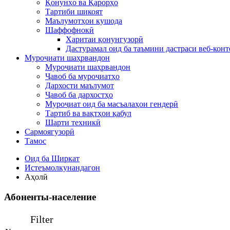
Қонунҳо ва Қарорҳо
Тартиби шикоят
Маълумотҳои кушода
Шаффофнокӣ
Харитаи қонунгузорӣ
Дастурамал оид ба таъмини дастраси веб-конт
Муроҷиати шаҳрвандон
Муроҷиати шаҳрвандон
Ҷавоб ба муроҷиатҳо
Дархости маълумот
Ҷавоб ба дархостҳо
Муроҷиат оид ба масъалаҳои гендерӣ
Тартиб ва вақтҳои қабул
Шарти техникӣ
Сармоягузорӣ
Тамос
Оид ба Ширкат
Истеъмолкунандагон
Аҳолӣ
Абоненты-население
Filter