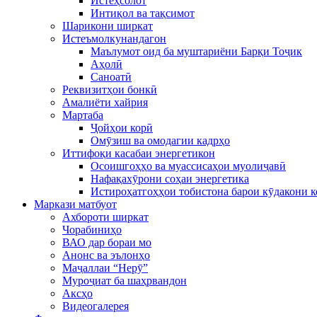
Истеҳсолот
Интиқол ва тақсимот
Шарикони ширкат
Истеъмолкунандагон
Маълумот оид ба муштариёни Барқи Тоҷик
Аҳолӣ
Саноатӣ
Реквизитҳои бонкӣ
Амалиёти хайрия
Мартаба
Ҷойҳои корӣ
Омӯзиш ва омодагии кадрҳо
Иттифоқи касабаи энергетикон
Осоишгоҳҳо ва муассисаҳои муолиҷавӣ
Нафақахӯрони соҳаи энергетика
Истироҳатгоҳҳои тобистона барои кӯдакони 
Маркази матбуот
Ахбороти ширкат
Чорабиниҳо
ВАО дар бораи мо
Анонс ва эълонҳо
Маҷаллаи “Нерӯ”
Муроҷиат ба шаҳрвандон
Аксҳо
Видеогалерея