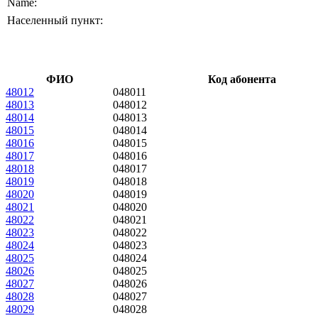
Name:
Населенный пункт:
ФИО
Код абонента
48012
048011
48013
048012
48014
048013
48015
048014
48016
048015
48017
048016
48018
048017
48019
048018
48020
048019
48021
048020
48022
048021
48023
048022
48024
048023
48025
048024
48026
048025
48027
048026
48028
048027
48029
048028