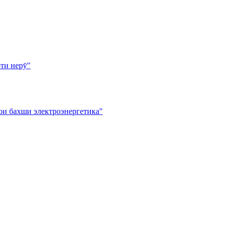
ти нерӯ"
ои бахши электроэнергетика"