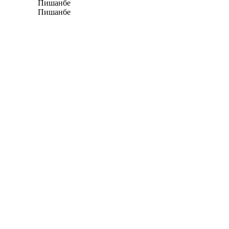
Пишанбе
Пишанбе