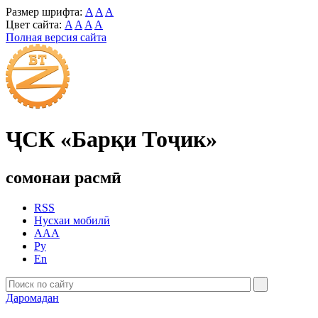
Размер шрифта:
A
A
A
Цвет сайта:
A
A
A
A
Полная версия сайта
ҶСК «Барқи Тоҷик»
сомонаи расмӣ
RSS
Нусхаи мобилӣ
AAA
Ру
En
Даромадан