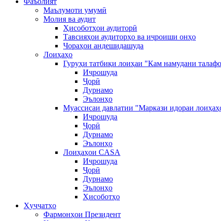
Фаъолият
Маълумоти умумӣ
Молия ва аудит
Ҳисоботҳои аудиторӣ
Тавсияҳои аудиторҳо ва иҷроиши онҳо
Чораҳои андешидашуда
Лоиҳаҳо
Гуруҳи татбиқи лоиҳаи "Кам намудани талафо
Иҷрошуда
Ҷорӣ
Дурнамо
Эълонҳо
Муассисаи давлатии "Маркази идораи лоиҳаҳ
Иҷрошуда
Ҷорӣ
Дурнамо
Эълонҳо
Лоиҳаҳои CASA
Иҷрошуда
Ҷорӣ
Дурнамо
Эълонҳо
Ҳисоботҳо
Ҳуҷҷатҳо
Фармонҳои Президент